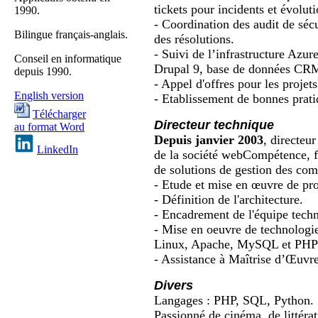
tickets pour incidents et évolu
1990.
- Coordination des audit de sécu
Bilingue français-anglais.
des résolutions.
- Suivi de l’infrastructure Az
Conseil en informatique
Drupal 9, base de données C
depuis 1990.
- Appel d'offres pour les projet
English version
- Etablissement de bonnes prat
Télécharger
Directeur technique
au format Word
Depuis janvier 2003
, directeu
LinkedIn
de la société
webCompétence
, 
de solutions de gestion des com
- Etude et mise en œuvre de proj
- Définition de l'architecture.
- Encadrement de l'équipe tech
- Mise en
oeuvre
de technologi
Linux, Apache, MySQL et PHP
- Assistance à Maîtrise d’Œuv
Divers
Langages : PHP, SQL, Python.
Passionné de cinéma, de littéra