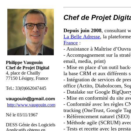
Chef de Projet Digit
Depuis juin 2008
, consultant w
La Belle Adresse
, la platefor
France
:
- Assistance à Maîtrise d’Ouv
- Accompagnement sur la straté
email, media,
print
)
Philippe Vaugouin
- Mise en place d’un outil back
Chef de Projet Digital
la base CRM et aux différents s
4, place de Chailly
77150 Lésigny, France
- Intégration de services de pre
office (
Actito
,
Diabolocom
,
So
Tel.: 33(0)662047445
-
Datalake
sur Google
BigQuer
- Mise en conformité du site a
- Conformité avec les règles CN
http://www.vaugouin.com
tracking
(
OneTrust
, Google Ta
Né le 03/11/1967
- Référencement naturel (SEO) a
- Méthode agile (SCRUM) avec
DESS Génie des Logiciels
- Tests et recette avec les prest
Applicatifs obtenu en